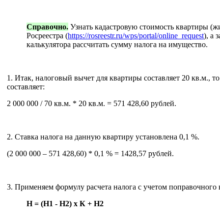
Справочно.
Узнать кадастровую стоимость квартиры (ж
Росреестра (
https://rosreestr.ru/wps/portal/online_request
), а
калькулятора рассчитать сумму налога на имущество.
1. Итак, налоговый вычет для квартиры составляет 20 кв.м., т
составляет:
2 000 000 / 70 кв.м. * 20 кв.м. = 571 428,60 рублей.
2. Ставка налога на данную квартиру установлена 0,1 %.
(2 000 000 – 571 428,60) * 0,1 % = 1428,57 рублей.
3. Применяем формулу расчета налога с учетом поправочного
Н = (Н1 - Н2) x К + Н2