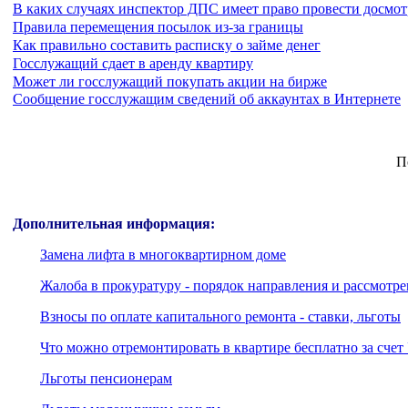
В каких случаях инспектор ДПС имеет право провести досмот
Правила перемещения посылок из-за границы
Как правильно составить расписку о займе денег
Госслужащий сдает в аренду квартиру
Может ли госслужащий покупать акции на бирже
Сообщение госслужащим сведений об аккаунтах в Интернете
П
Дополнительная информация:
Замена лифта в многоквартирном доме
Жалоба в прокуратуру - порядок направления и рассмотр
Взносы по оплате капитального ремонта - ставки, льготы
Что можно отремонтировать в квартире бесплатно за счет
Льготы пенсионерам