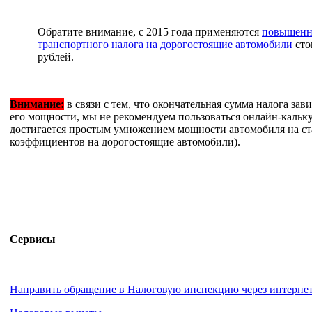
Обратите внимание, с 2015 года применяются
повышенн
транспортного налога на дорогостоящие автомобили
сто
рублей.
Внимание:
в связи с тем, что окончательная сумма налога зав
его мощности, мы не рекомендуем пользоваться онлайн-кальк
достигается простым умножением мощности автомобиля на ст
коэффициентов на дорогостоящие автомобили).
Сервисы
Направить обращение в Налоговую инспекцию через интерне