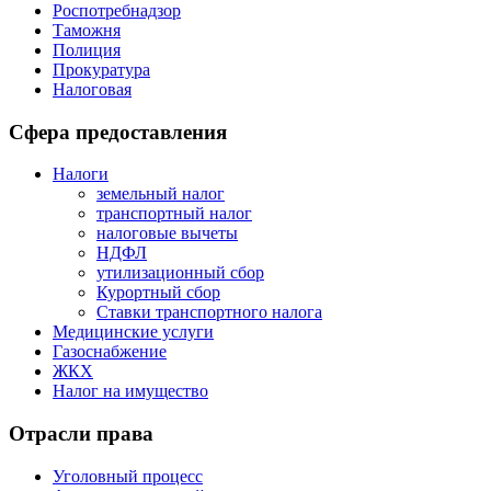
Роспотребнадзор
Таможня
Полиция
Прокуратура
Налоговая
Сфера предоставления
Налоги
земельный налог
транспортный налог
налоговые вычеты
НДФЛ
утилизационный сбор
Курортный сбор
Ставки транспортного налога
Медицинские услуги
Газоснабжение
ЖКХ
Налог на имущество
Отрасли права
Уголовный процесс