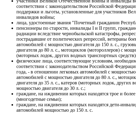
участники Великой Отечественной войны и инвалиды вой
соответствии с законодательством Российской Федерац
поддержки и льготы, установленные для участников Ве
инвалидов войны;
лица, удостоенные звания "Почетный гражданин Респуб
пенсионеры по старости, инвалиды I и II групп, гражда
радиации вследствие чернобыльской катастрофы, репре
пострадавшие от политических репрессий, ветераны бое
автомобилей с мощностью двигателя до 150 л. с., груз
двигателя до 80 л. с., мотоциклов (мотороллеров) с мощно
(моторных лодок, других водных транспортных средств) 
физические лица, соответствующие условиям, необходим
соответствии с законодательством Российской Федераци
года, - в отношении легковых автомобилей с мощностью д
автомобилей с мощностью двигателя до 80 л. с., мотоци
двигателя до 35 л. с., катеров (моторных лодок, других 
мощностью двигателя до 30 л. с.;
граждане, на иждивении которых находятся трое и боле
(многодетные семьи);
граждане, на иждивении которых находятся дети-инвали
автомобилей мощностью до 150 л. с.