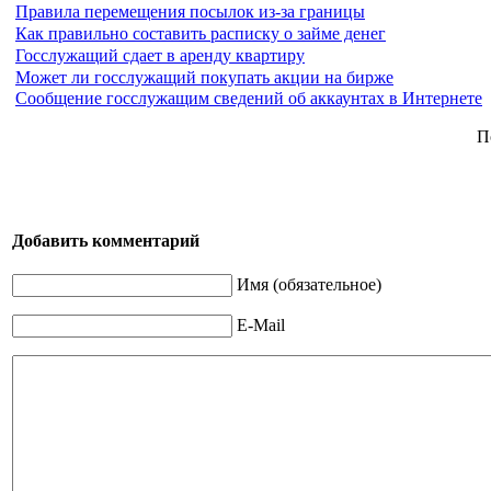
Правила перемещения посылок из-за границы
Как правильно составить расписку о займе денег
Госслужащий сдает в аренду квартиру
Может ли госслужащий покупать акции на бирже
Сообщение госслужащим сведений об аккаунтах в Интернете
П
Добавить комментарий
Имя (обязательное)
E-Mail