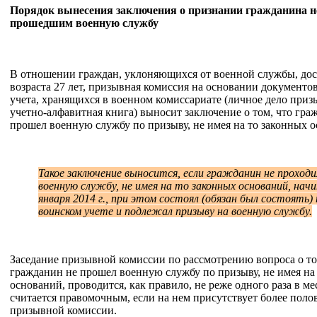
Порядок вынесения заключения о признании гражданина н
прошедшим военную службу
В отношении граждан, уклоняющихся от военной службы, до
возраста 27 лет, призывная комиссия на основании документо
учета, хранящихся в военном комиссариате (личное дело приз
учетно-алфавитная книга) выносит заключение о том, что гра
прошел военную службу по призыву, не имея на то законных 
Такое заключение выносится, если гражданин не проходи
военную службу, не имея на то законных оснований, начи
января 2014 г., при этом состоял (обязан был состоять) 
воинском учете и подлежал призыву на военную службу.
Заседание призывной комиссии по рассмотрению вопроса о то
гражданин не прошел военную службу по призыву, не имея на
оснований, проводится, как правило, не реже одного раза в ме
считается правомочным, если на нем присутствует более пол
призывной комиссии.