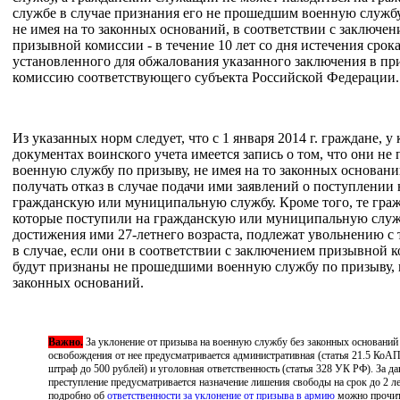
службе в случае признания его не прошедшим военную службу
не имея на то законных оснований, в соответствии с заключен
призывной комиссии - в течение 10 лет со дня истечения срока
установленного для обжалования указанного заключения в п
комиссию соответствующего субъекта Российской Федерации.
Из указанных норм следует, что с 1 января 2014 г. граждане, у
документах воинского учета имеется запись о том, что они не
военную службу по призыву, не имея на то законных основани
получать отказ в случае подачи ими заявлений о поступлении 
гражданскую или муниципальную службу. Кроме того, те граж
которые поступили на гражданскую или муниципальную служ
достижения ими 27-летнего возраста, подлежат увольнению с
в случае, если они в соответствии с заключением призывной 
будут признаны не прошедшими военную службу по призыву, н
законных оснований.
Важно.
За уклонение от призыва на военную службу без законных оснований
освобождения от нее предусматривается административная (статья 21.5 КоА
штраф до 500 рублей) и уголовная ответственность (статья 328 УК РФ). За да
преступление предусматривается назначение лишения свободы на срок до 2 ле
подробно об
ответственности за уклонение от призыва в армию
можно прочит