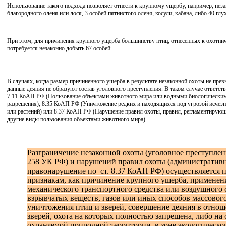
Использование такого подхода позволяет отнести к крупному ущербу, например, нез
благородного оленя или лося, 3 особей пятнистого оленя, косули, кабана, либо 40 глу
При этом, для причинения крупного ущерба большинству птиц, отнесенных к охотни
потребуется незаконно добыть 67 особей.
В случаях, когда размер причиненного ущерба в результате незаконной охоты не прев
данные деяния не образуют состав уголовного преступления.
В таком случае ответств
7
.11 КоАП РФ (Пользование объектами животного мира или водными биологическим
разрешения), 8.35 КоАП РФ (
Уничтожение редких и находящихся под угрозой исчез
или растений) или
8.37 КоАП РФ (
Нарушение правил охоты, правил, регламентирую
другие виды пользования объектами животного мира).
Разграничение незаконной охоты (уголовное преступлен
258 УК РФ) и нарушений правил охоты (административ
правонарушение по ст. 8.37 КоАП РФ) осуществляется 
признакам, как причинение крупного ущерба, применен
механического транспортного средства или воздушного 
взрывчатых веществ, газов или иных способов массовог
уничтожения птиц и зверей, совершение деяния в отно
зверей, охота на которых полностью запрещена, либо на 
охраняемой природной территории, в зоне экологическо