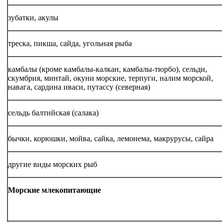
зубатки, акулы
треска, пикша, сайда, угольная рыба
камбалы (кроме камбалы-калкан, камбалы-тюрбо), сельди,
скумбрия, минтай, окуни морские, терпуги, налим морской,
навага, сардина иваси, путассу (северная)
сельдь балтийская (салака)
бычки, корюшки, мойва, сайка, лемонема, макрурусы, сайра
другие виды морских рыб
Морские млекопитающие