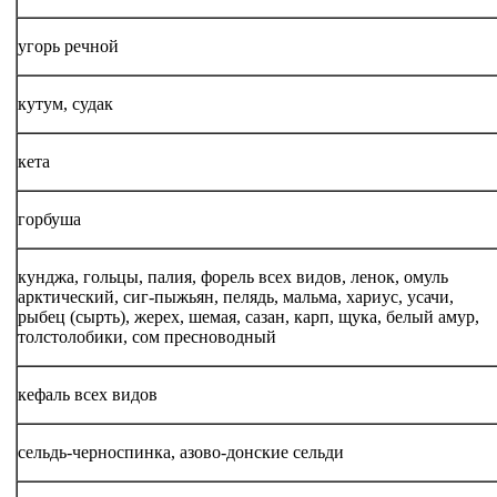
угорь речной
кутум, судак
кета
горбуша
кунджа, гольцы, палия, форель всех видов, ленок, омуль
арктический, сиг-пыжьян, пелядь, мальма, хариус, усачи,
рыбец (сырть), жерех, шемая, сазан, карп, щука, белый амур,
толстолобики, сом пресноводный
кефаль всех видов
сельдь-черноспинка, азово-донские сельди