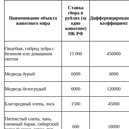
Ставка
сбора в
Наименование объекта
рублях (за
Дифференцирова
животного мира
одно
коэффициент
животное)
НК РФ
Овцебык, гибрид зубра с
бизоном или домашним
15 000
450000
скотом
Медведь бурый
6000
6000
Медведь белогрудый
6000
120000
Благородный олень, лось
1500
45000
Пятнистый олень, лань,
снежный баран, сибирский
600
18000