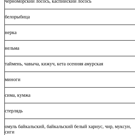
черноморский лосось, каспийский лосось
белорыбица
нерка
нельма
таймень, чавыча, кижуч, кета осенняя амурская
миноги
сима, кумжа
стерлядь
омуль байкальский, байкальский белый хариус, чир, муксун,
сиги