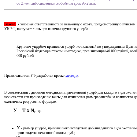
до 2 лет, либо лишением свободы на срок до 2 лет.
Важно.
Уголовная ответственность за незаконную охоту, предусмотренную пунктом "а
УК РФ, наступает лишь при наличии крупного ущерба.
Крупным ущербом признается ущерб, исчисленный по утвержденным Правит
Российской Федерации таксам и методике, превышающий 40 000 рублей, осо
000 рублей.
Правительством РФ разработан проект
методик
.
В соответствии с данными методиками причиненный ущерб для каждого вида охотнич
исчисляется как произведение таксы для исчисления размера ущерба на количество 
охотничьих ресурсов по формуле:
У = Т x N,
где:
У
- размер ущерба, причиненного вследствие добычи данного вида охотничьи
производстве незаконной охоты, руб.;