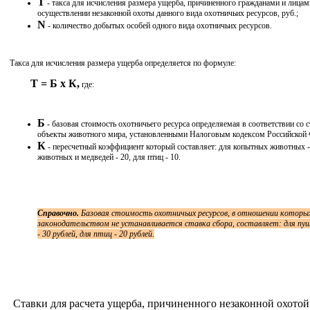
Т
- такса для исчисления размера ущерба, причиненного гражданами и лицам
осуществлении незаконной охоты данного вида охотничьих ресурсов, руб.;
N
- количество добытых особей одного вида охотничьих ресурсов.
Такса для исчисления размера ущерба определяется по формуле:
Т = Б x К,
где:
Б
- базовая стоимость охотничьего ресурса определяемая в соответствии со 
объекты животного мира, установленными Налоговым кодексом Российской 
К
- пересчетный коэффициент который составляет: для копытных животных -
животных и медведей - 20, для птиц - 10.
Справочно.
Базовая стоимость охотничьих ресурсов, в отношении которы
законодательством не устанавливается ставка сбора, составляет: для п
- 30 рублей, для птиц - 20 рублей.
Ставки для расчета ущерба, причиненного незаконной охотой