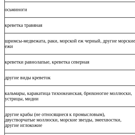
осьминоги
креветка травяная
шримсы-медвежата, раки, морской еж черный, другие морски
ежи
креветки равнолапые, креветка северная
другие виды креветок
кальмары, каракатица тихоокеанская, брюхоногие моллюски,
устрицы, мидии
другие крабы (не относящиеся к промысловым),
двустворчатые моллюски, морские звезды, змеехвостки,
другие иглокожие