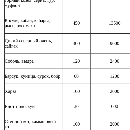
горный козел, серна, тур,
муфлон
Косуля, кабан, кабарга,
450
13500
рысь, росомаха
Дикий северный олень,
300
9000
сайгак
Соболь, выдра
120
2400
Барсук, куница, сурок, бобр
60
1200
Харза
100
2000
Енот-полоскун
30
600
Степной кот, камышовый
100
2000
кот