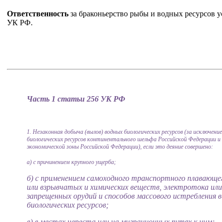
Ответственность
за браконьерство рыбы и водных ресурсов у
УК РФ.
Часть 1 статьи 256 УК РФ
1. Незаконная добыча (вылов) водных биологических ресурсов (за исключени
биологических ресурсов континентального шельфа Российской Федерации и
экономической зоны Российской Федерации), если это деяние совершено:
а) с причинением крупного ущерба;
б) с применением самоходного транспортного плавающе
или взрывчатых и химических веществ, электротока или
запрещенных орудий и способов массового истребления 
биологических ресурсов;
в) в местах нереста или на миграционных путях к ним;