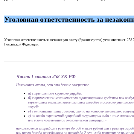
Уголовная ответственность за незакон
Уголовная ответственность за незаконную охоту (браконьерство) установлена ст. 258
Российской Федерации.
Часть 1 статьи 258 УК РФ
Незаконная охота, если это деяние совершено:
а) с причинением крупного ущерба;
б) с применением механического транспортного средства или возду
взрывчатых веществ, газов или иных способов массового уничтоже
зверей;
в) в отношении птиц и зверей, охота на которых полностью запрещ
г) на особо охраняемой природной территории либо в зоне экологич
или в зоне чрезвычайной экологической ситуации, -
наказывается штрафом в размере до 500 тысяч рублей или в размере зар
или иного дохода осужденного за период до 2 лет, либо исправительными р