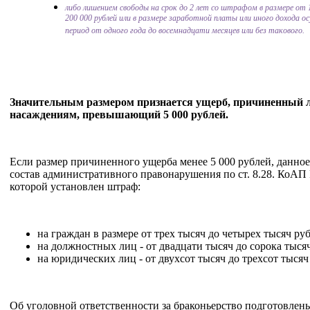
либо лишением свободы на срок до 2 лет со штрафом в размере от 
200 000 рублей или в размере заработной платы или иного дохода о
период от одного года до восемнадцати месяцев или без такового.
Значительным размером признается ущерб, причиненный 
насаждениям, превышающий 5 000 рублей.
Если размер причиненного ущерба менее 5 000 рублей, данное
состав административного правонарушения по ст. 8.28. КоАП
которой установлен штраф:
на граждан в размере от трех тысяч до четырех тысяч ру
на должностных лиц - от двадцати тысяч до сорока тыся
на юридических лиц - от двухсот тысяч до трехсот тысяч
Об уголовной ответственности за браконьерство подготовлен