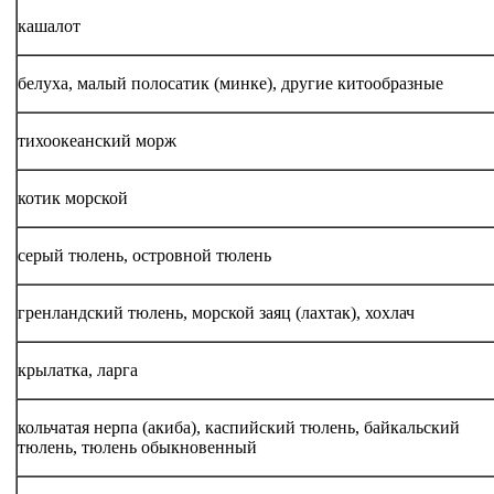
кашалот
белуха, малый полосатик (минке), другие китообразные
тихоокеанский морж
котик морской
серый тюлень, островной тюлень
гренландский тюлень, морской заяц (лахтак), хохлач
крылатка, ларга
кольчатая нерпа (акиба), каспийский тюлень, байкальский
тюлень, тюлень обыкновенный