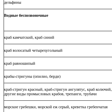
дельфины
Водные беспозвоночные
краб камчатский, краб синий
краб волосатый четырехугольный
краб равношипый
крабы-стригуны (опилио, берди)
краб-стригун красный, краб-стригун ангулятус, краб колючий,
другие виды промысловых крабов, трепанги, трубачи
морские гребешки, морской еж серый, креветка гребенчатая