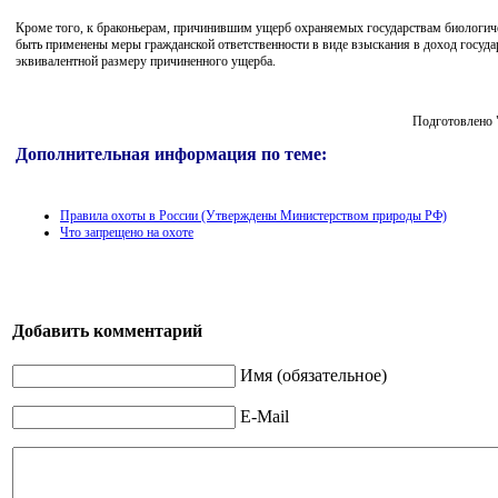
Кроме того, к браконьерам, причинившим ущерб охраняемых государствам биологич
быть применены меры гражданской ответственности в виде взыскания в доход госуд
эквивалентной размеру причиненного ущерба.
Подготовлено 
Дополнительная информация по теме:
Правила охоты в России (Утверждены Министерством природы РФ)
Что запрещено на охоте
Добавить комментарий
Имя (обязательное)
E-Mail