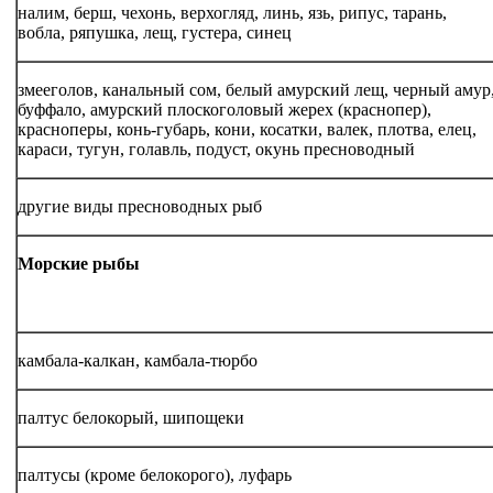
налим, берш, чехонь, верхогляд, линь, язь, рипус, тарань,
вобла, ряпушка, лещ, густера, синец
змееголов, канальный сом, белый амурский лещ, черный амур
буффало, амурский плоскоголовый жерех (краснопер),
красноперы, конь-губарь, кони, косатки, валек, плотва, елец,
караси, тугун, голавль, подуст, окунь пресноводный
другие виды пресноводных рыб
Морские рыбы
камбала-калкан, камбала-тюрбо
палтус белокорый, шипощеки
палтусы (кроме белокорого), луфарь