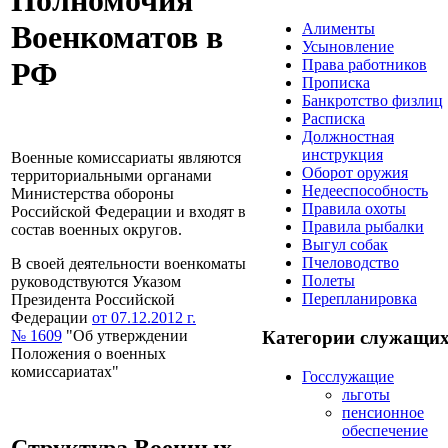
Полномочия
Военкоматов в
Алименты
Усыновление
РФ
Права работников
Прописка
Банкротство физлиц
Расписка
Должностная
инструкция
Военные комиссариаты являются
Оборот оружия
территориальными органами
Недееспособность
Министерства обороны
Правила охоты
Российской Федерации и входят в
Правила рыбалки
состав военных округов.
Выгул собак
Пчеловодство
В своей деятельности военкоматы
Полеты
руководствуются Указом
Перепланировка
Президента Российской
Федерации
от 07.12.2012 г.
№ 1609
"Об утверждении
Категории служащи
Положения о военных
комиссариатах"
Госслужащие
льготы
пенсионное
обеспечение
Структура Военных