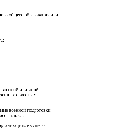
него общего образования или
а;
 военной или иной
военных оркестрах
амме военной подготовки
сов запаса;
организациях высшего