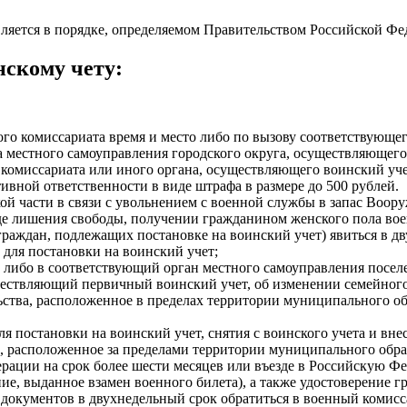
ляется в порядке, определяемом Правительством Российской Фе
нскому чету:
ого комиссариата время и место либо по вызову соответствующег
а местного самоуправления городского округа, осуществляющег
 комиссариата или иного органа, осуществляющего воинский учет
вной ответственности в виде штрафа в размере до 500 рублей.
ой части в связи с увольнением с военной службы в запас Воо
де лишения свободы, получении гражданином женского пола вое
раждан, подлежащих постановке на воинский учет) явиться в дв
для постановки на воинский учет;
 либо в соответствующий орган местного самоуправления посе
ществляющий первичный воинский учет, об изменении семейного
льства, расположенное в пределах территории муниципального об
я постановки на воинский учет, снятия с воинского учета и вн
ва, расположенное за пределами территории муниципального обра
ерации на срок более шести месяцев или въезде в Российскую Ф
ие, выданное взамен военного билета), а также удостоверение 
 документов в двухнедельный срок обратиться в военный комис