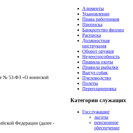
Алименты
Усыновление
Права работников
Прописка
Банкротство физлиц
Расписка
Должностная
инструкция
Оборот оружия
Недееспособность
Правила охоты
Правила рыбалки
Выгул собак
не № 53-ФЗ «О воинской
Пчеловодство
Полеты
Перепланировка
Категории служащих
Госслужащие
льготы
пенсионное
ийской Федерации (далее -
обеспечение