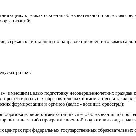
ганизациях в рамках освоения образовательной программы сред
х организаций;
сов, сержантов и старшин по направлению военного комиссариат
едусматривает:
ам, имеющим целью подготовку несовершеннолетних граждан к
х, профессиональных образовательных организациях, а также в 
ких формирований и органов (далее - военные оркестры);
ой образовательной организации высшего образования по прогр
таршин запаса либо программе военной подготовки солдат, матро
ых центрах при федеральных государственных образовательных 