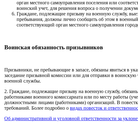
орган местного самоуправления поселения или соответ
воинский учет, для решения вопроса о получении докум
Граждане, подлежащие призыву на военную службу, выез
пребывания, должны лично сообщить об этом в военный
соответствующий орган местного самоуправления город
Воинская обязанность призывников
Призывники, не пребывающие в запасе, обязаны явиться в ука
заседание призывной комиссии или для отправки в воинскую ч
военной службы.
2. Граждане, подлежащие призыву на военную службу, обязаны
работниками военного комиссариата или по месту работы (уч
должностными лицами (работниками) организаций. В повест
требований. Более подробно о
видах повесток и ответственнос
Об административной и уголовной ответственности за уклоне