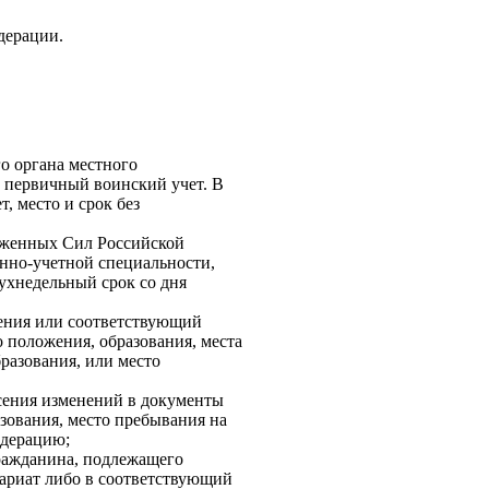
дерации.
о органа местного
о первичный воинский учет. В
, место и срок без
руженных Сил Российской
нно-учетной специальности,
ухнедельный срок со дня
ления или соответствующий
 положения, образования, места
разования, или место
есения изменений в документы
зования, место пребывания на
едерацию;
гражданина, подлежащего
сариат либо в соответствующий