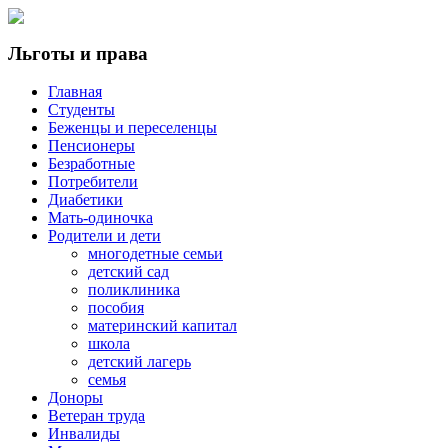
Льготы и права
Главная
Студенты
Беженцы и переселенцы
Пенсионеры
Безработные
Потребители
Диабетики
Мать-одиночка
Родители и дети
многодетные семьи
детский сад
поликлиника
пособия
материнский капитал
школа
детский лагерь
семья
Доноры
Ветеран труда
Инвалиды