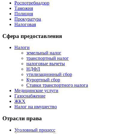
Роспотребнадзор
Таможня
Полиция
Прокуратура
Налоговая
Сфера предоставления
Налоги
земельный налог
транспортный налог
налоговые вычеты
НДФЛ
утилизационный сбор
Курортный сбор
Ставки транспортного налога
Медицинские услуги
Газоснабжение
ЖКХ
Налог на имущество
Отрасли права
Уголовный процесс