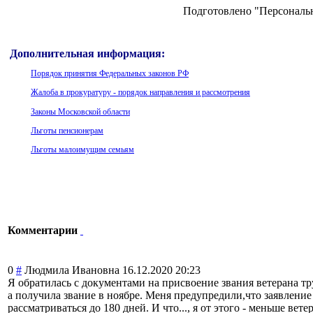
Подготовлено "Персональн
Дополнительная информация:
Порядок принятия Федеральных законов РФ
Жалоба в прокуратуру - порядок направления и рассмотрения
Законы Московской области
Льготы пенсионерам
Льготы малоимущим семьям
Комментарии
0
#
Людмила Ивановна
16.12.2020 20:23
Я обратилась с документами на присвоение звания ветерана тру
а получила звание в ноябре. Меня предупредили,чт
о заявлени
рассматриваться до 180 дней. И что..., я от этого - меньше вете