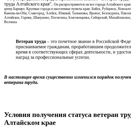
труда Алтайского края".
Он распространяется на все города Алтайского края
центр Барнаул. Крупные города и населенные пункты края: Бийск, Рубцовск, Новоалта
Камень-на-Оби, Славгород, Алейск, Южный, Тальменка, Яровое, Белокуриха, Павлов
Алтайское, Горняк, Шипуново, Поспелиха, Благовещенка, Сибирский, Михайловское,
Волчиха.
Ветеран труда
– это почетное звание в Российской Фед
присваиваемое гражданам, проработавшим продолжител
время в соответствующих сферах деятельности, и удост
наград за профессиональные успехи.
В настоящее время существенно изменился порядок получе
ветерана труда.
Условия получения статуса ветеран тру
Алтайском крае