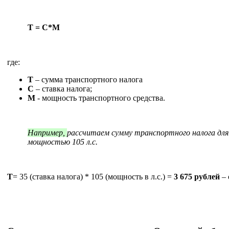
Т = С*М
где:
Т
– сумма транспортного налога
С
– ставка налога;
М
- мощность транспортного средства.
Например,
рассчитаем сумму транспортного налога дл
мощностью 105 л.с.
Т
= 35 (ставка налога) * 105 (мощность в л.с.) =
3 675 рублей
– 