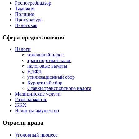
Роспотребнадзор
Таможня
Полиция
Прокуратура
Налоговая
Сфера предоставления
Налоги
земельный налог
транспортный налог
налоговые вычеты
НДФЛ
утилизационный сбор
Курортный сбор
Ставки транспортного налога
Медицинские услуги
Газоснабжение
ЖКХ
Налог на имущество
Отрасли права
Уголовный процесс