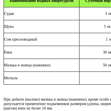
Наименование водных биоресурсов
Суточная нор
Судак
3 э
Щука
5 э
Сом пресноводный
1 
Раки
30 э
Малька и живца (наживки)
50 э
Мотыль
При добыче (вылове) малька и живца (наживки), кроме особо
допускается применение подъемников размером (длина, ширина
(шагом) ячеи не более 10 мм.