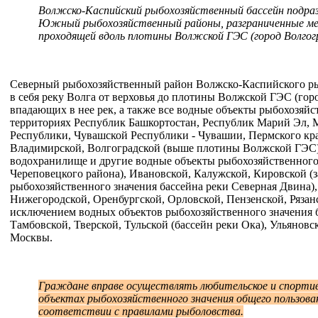
Волжско-Каспийский рыбохозяйственный бассейн подраз
Южный рыбохозяйственный районы, разграниченные меж
проходящей вдоль плотины Волжской ГЭС (город Волгогр
Северный рыбохозяйственный район Волжско-Каспийского ры
в себя реку Волга от верховья до плотины Волжской ГЭС (гор
впадающих в нее рек, а также все водные объекты рыбохозяйс
территориях Республик Башкортостан, Республик Марий Эл, М
Республики, Чувашской Республики - Чувашии, Пермского кра
Владимирской, Волгоградской (выше плотины Волжской ГЭС)
водохранилище и другие водные объекты рыбохозяйственного
Череповецкого района), Ивановской, Калужской, Кировской (
рыбохозяйственного значения бассейна реки Северная Двина),
Нижегородской, Оренбургской, Орловской, Пензенской, Рязанс
исключением водных объектов рыбохозяйственного значения б
Тамбовской, Тверской, Тульской (бассейн реки Ока), Ульяновс
Москвы.
Граждане вправе осуществлять любительское и спорти
объектах рыбохозяйственного значения общего пользова
соответствии с правилами рыболовства.