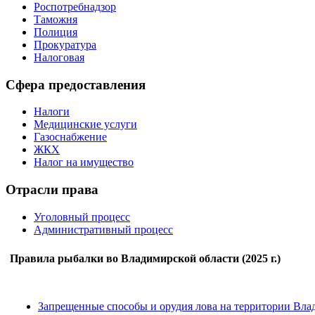
Роспотребнадзор
Таможня
Полиция
Прокуратура
Налоговая
Сфера предоставления
Налоги
Медицинские услуги
Газоснабжение
ЖКХ
Налог на имущество
Отрасли права
Уголовный процесс
Административный процесс
Правила рыбалки во Владимирской области (2025 г.)
Запрещенные способы и орудия лова на территории Вла