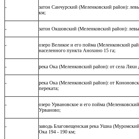
-
затон Санчурский (Меленковский район): левы
км;
-
затон Окшовский (Меленковский район): левый
-
озеро Великое и его пойма (Меленковский рай
населенного пункта Анохино 15 га;
-
река Ока (Меленковский район): от села Ляхи
-
река Ока (Меленковский район): от Кононовс
переката;
-
озеро Урвановское и его пойма (Меленковский
Урваново;
-
заводь Благовещенская река Ушна (Муромский 
Ока 194 - 190 км;