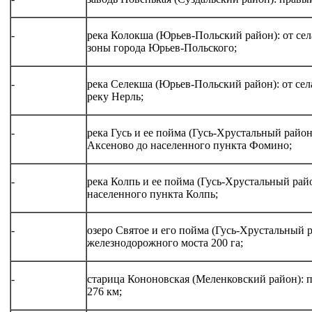
-
река Колокша (Юрьев-Польский район): от сел
зоны города Юрьев-Польского;
-
река Селекша (Юрьев-Польский район): от сел
реку Нерль;
-
река Гусь и ее пойма (Гусь-Хрустальный район
Аксеново до населенного пункта Фомино;
-
река Колпь и ее пойма (Гусь-Хрустальный райо
населенного пункта Колпь;
-
озеро Святое и его пойма (Гусь-Хрустальный р
железнодорожного моста 200 га;
-
старица Кононовская (Меленковский район): п
276 км;