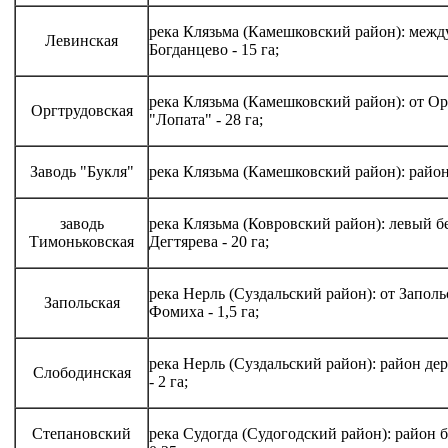
река Клязьма (Камешковский район): межд
Левинская
Богданцево - 15 га;
река Клязьма (Камешковский район): от Ор
Оргтрудовская
"Лопата" - 28 га;
Заводь "Букля"
река Клязьма (Камешковский район): район 
заводь
река Клязьма (Ковровский район): левый б
Тимоньковская
Дегтярева - 20 га;
река Нерль (Суздальский район): от Запол
Запольская
Фомиха - 1,5 га;
река Нерль (Суздальский район): район де
Слободинская
- 2 га;
Степановский
река Судогда (Судогодский район): район