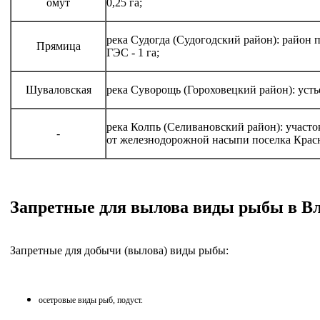
омут
0,25 га;
река Судогда (Судогодский район): район
Прямица
ГЭС - 1 га;
Шуваловская
река Суворощь (Гороховецкий район): устье
река Колпь (Селивановский район): участо
-
от железнодорожной насыпи поселка Красн
Запретные для вылова виды рыбы в В
Запретные для добычи (вылова) виды рыбы:
осетровые виды рыб, подуст.