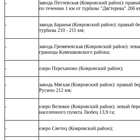
-
заводь Петлевская (Ковровский район): правый
по течению 1 км от турбазы "Дягтерева" 206 к
-
заводь Баранья (Ковровский район): правый бе
турбазы 210 - 211 км;
-
заводь Гремячевская (Ковровский район): левы
границы Камешковского района;
-
озеро Переханово (Ковровский район);
-
заводь Мягкая (Ковровский район): правый бе
Русино 212 км;
-
озеро Великое (Ковровский район): левый бер
населенного пункта Любец 13,9 га;
-
озеро Светец (Ковровский район);