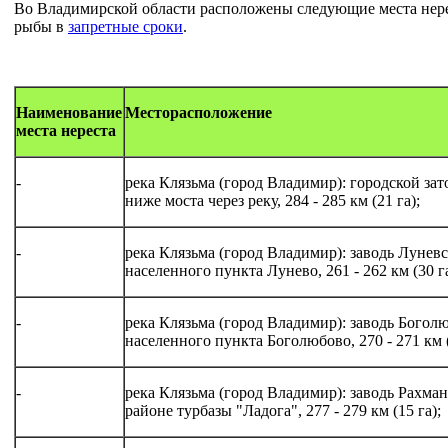
Во Владимирской области расположены следующие места нере
рыбы в
запретные сроки
.
Наименование
Месторасположение
места нереста
-
река Клязьма (город Владимир): городской зат
ниже моста через реку, 284 - 285 км (21 га);
-
река Клязьма (город Владимир): заводь Луневс
населенного пункта Лунево, 261 - 262 км (30 га
-
река Клязьма (город Владимир): заводь Боголю
населенного пункта Боголюбово, 270 - 271 км (
-
река Клязьма (город Владимир): заводь Рахман
районе турбазы "Ладога", 277 - 279 км (15 га);