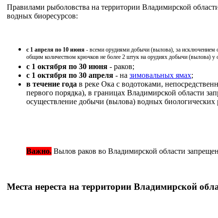
Правилами рыболовства на территории Владимирской област
водных биоресурсов:
с 1 апреля по 10 июня
- всеми орудиями добычи (вылова), за исключением о
общим количеством крючков не более 2 штук на орудиях добычи (вылова) у 
с 1 октября по 30 июня
- раков;
с 1 октября по 30 апреля
- на
зимовальных ямах
;
в течение года
в реке Ока с водотоками, непосредствен
первого порядка), в границах Владимирской области за
осуществление добычи (вылова) водных биологических 
Важно.
Вылов раков во Владимирской области запрещен 
Места нереста на территории Владимирской обл