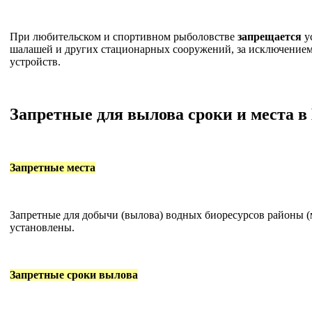
При любительском и спортивном рыболовстве
запрещается
ус
шалашей и других стационарных сооружений, за исключение
устройств.
Запретные для вылова сроки и места в
Запретные места
Запретные для добычи (вылова) водных биоресурсов районы (
установлены.
Запретные сроки вылова