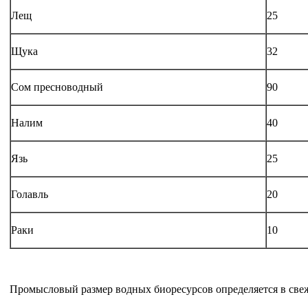
Лещ
25
Щука
32
Сом пресноводный
90
Налим
40
Язь
25
Голавль
20
Раки
10
Промысловый размер водных биоресурсов определяется в све