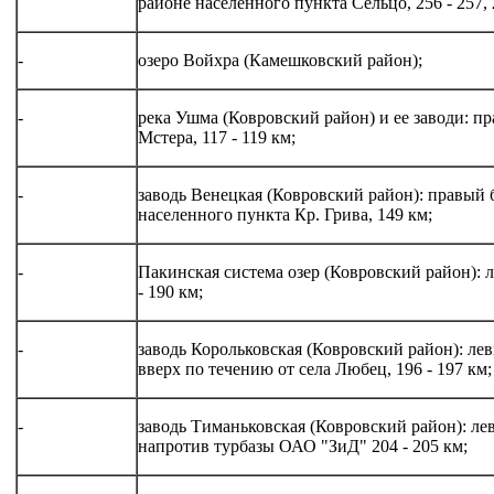
районе населенного пункта Сельцо, 256 - 257, 2
-
озеро Войхра (Камешковский район);
-
река Ушма (Ковровский район) и ее заводи: пр
Мстера, 117 - 119 км;
-
заводь Венецкая (Ковровский район): правый 
населенного пункта Кр. Грива, 149 км;
-
Пакинская система озер (Ковровский район): 
- 190 км;
-
заводь Корольковская (Ковровский район): лев
вверх по течению от села Любец, 196 - 197 км;
-
заводь Тиманьковская (Ковровский район): ле
напротив турбазы ОАО "ЗиД" 204 - 205 км;