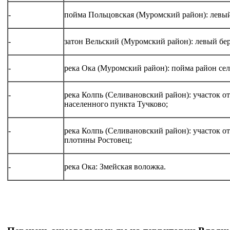
-
пойма Польцовская (Муромский район): левый 
-
затон Вельский (Муромский район): левый бере
-
река Ока (Муромский район): пойма район сел
-
река Колпь (Селивановский район): участок о
населенного пункта Тучково;
-
река Колпь (Селивановский район): участок о
плотины Ростовец;
-
река Ока: Змейская воложка.