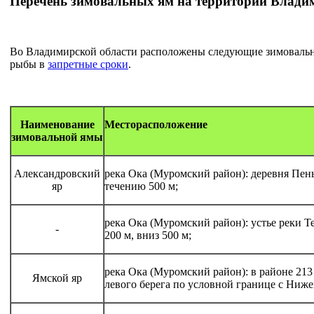
Перечень зимовальных ям на территории Влади
Во Владимирской области расположены следующие зимовальн
рыбы в
запретные сроки
.
Наименование
Месторасположение
зимовальной ямы
Александровский
река Ока (Муромский район): деревня Пень
яр
течению 500 м;
река Ока (Муромский район): устье реки Т
-
200 м, вниз 500 м;
река Ока (Муромский район): в районе 213 
Ямской яр
левого берега по условной границе с Ниже