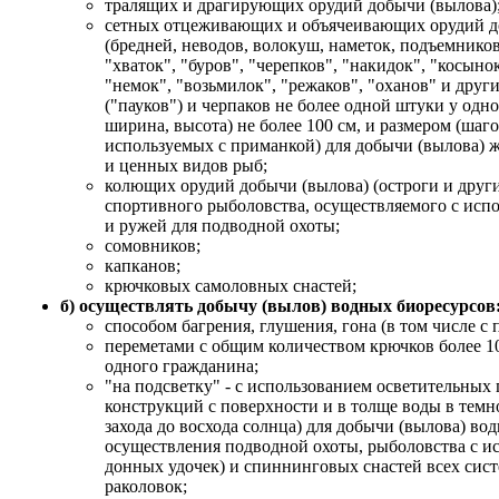
тралящих и драгирующих орудий добычи (вылова)
сетных отцеживающих и объячеивающих орудий д
(бредней, неводов, волокуш, наметок, подъемников,
"хваток", "буров", "черепков", "накидок", "косынок
"немок", "возьмилок", "режаков", "оханов" и друг
("пауков") и черпаков не более одной штуки у одн
ширина, высота) не более 100 см, и размером (шаго
используемых с приманкой) для добычи (вылова) 
и ценных видов рыб;
колющих орудий добычи (вылова) (остроги и други
спортивного рыболовства, осуществляемого с исп
и ружей для подводной охоты;
сомовников;
капканов;
крючковых самоловных снастей;
б) осуществлять добычу (вылов) водных биоресурсов
способом багрения, глушения, гона (в том числе с
переметами с общим количеством крючков более 10
одного гражданина;
"на подсветку" - с использованием осветительных
конструкций с поверхности и в толще воды в темно
захода до восхода солнца) для добычи (вылова) во
осуществления подводной охоты, рыболовства с ис
донных удочек) и спиннинговых снастей всех сист
раколовок;