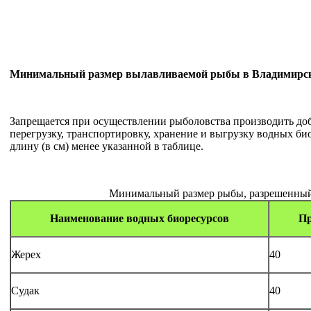
Минимальный размер вылавливаемой рыбы в Владимирск
Запрещается при осуществлении рыболовства производить доб
перегрузку, транспортировку, хранение и выгрузку водных б
длину (в см) менее указанной в таблице.
Минимальный размер рыбы, разрешенный
Наименование водных биоресурсов
Пр
Жерех
40
Судак
40