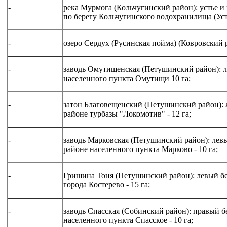
-
река Мурмога (Кольчугинский район): устье и
по берегу Кольчугинского водохранилища (Усть
-
озеро Сердух (Русинская пойма) (Ковровский 
-
заводь Омутищенская (Петушинский район): л
населенного пункта Омутищи 10 га;
-
затон Благовещенский (Петушинский район): 
районе турбазы "Локомотив" - 12 га;
-
заводь Марковская (Петушинский район): левы
районе населенного пункта Марково - 10 га;
-
Гришина Тоня (Петушинский район): левый бе
города Костерево - 15 га;
-
заводь Спасская (Собинский район): правый б
населенного пункта Спасское - 10 га;