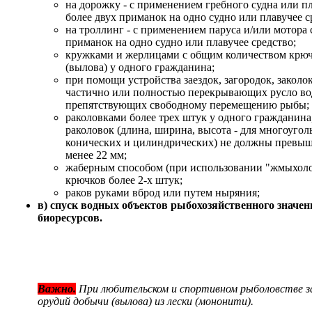
на дорожку - с применением гребного судна или п
более двух приманок на одно судно или плавучее с
на троллинг - с применением паруса и/или мотора 
приманок на одно судно или плавучее средство;
кружками и жерлицами с общим количеством крючк
(вылова) у одного гражданина;
при помощи устройства заездок, загородок, заколо
частично или полностью перекрывающих русло во
препятствующих свободному перемещению рыбы;
раколовками более трех штук у одного гражданин
раколовок (длина, ширина, высота - для многоуголь
конических и цилиндрических) не должны превышат
менее 22 мм;
жаберным способом (при использовании "жмыхолов
крючков более 2-х штук;
раков руками вброд или путем ныряния;
в) спуск водных объектов рыбохозяйственного значе
биоресурсов.
Важно.
При любительском и спортивном рыболовстве з
орудий добычи (вылова) из лески (мононити).