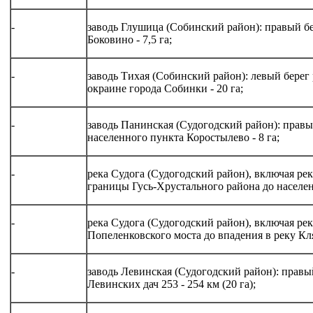
-
заводь Глушица (Собинский район): правый бе
Боковино - 7,5 га;
-
заводь Тихая (Собинский район): левый берег
окраине города Собинки - 20 га;
-
заводь Панинская (Судогодский район): правы
населенного пункта Коростылево - 8 га;
-
река Судога (Судогодский район), включая рек
границы Гусь-Хрустального района до населе
-
река Судога (Судогодский район), включая ре
Попеленковского моста до впадения в реку Кл
-
заводь Левинская (Судогодский район): правы
Левинских дач 253 - 254 км (20 га);