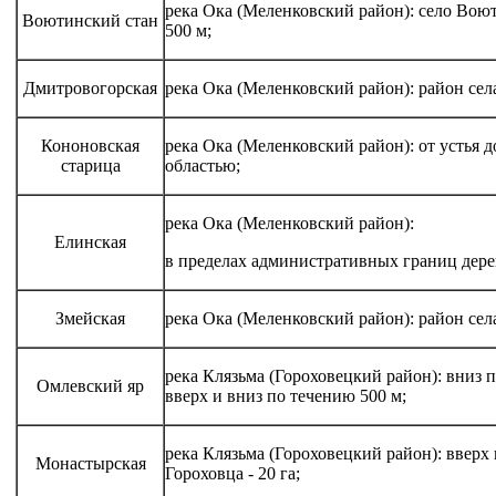
река Ока (Меленковский район): село Вою
Воютинский стан
500 м;
Дмитровогорская
река Ока (Меленковский район): район сел
Кононовская
река Ока (Меленковский район): от устья 
старица
областью;
река Ока (Меленковский район):
Елинская
в пределах административных границ дерев
Змейская
река Ока (Меленковский район): район села
река Клязьма (Гороховецкий район): вниз 
Омлевский яр
вверх и вниз по течению 500 м;
река Клязьма (Гороховецкий район): вверх
Монастырская
Гороховца - 20 га;