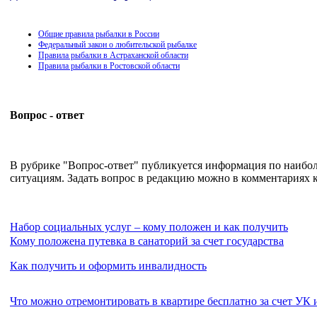
Общие правила рыбалки в России
Федеральный закон о любительской рыбалке
Правила рыбалки в Астраханской области
Правила рыбалки в Ростовской области
Вопрос - ответ
В рубрике "Вопрос-ответ" публикуется информация по наиб
ситуациям. Задать вопрос в редакцию можно в комментариях к
Набор социальных услуг – кому положен и как получить
Кому положена путевка в санаторий за счет государства
Как получить и оформить инвалидность
Что можно отремонтировать в квартире бесплатно за счет УК