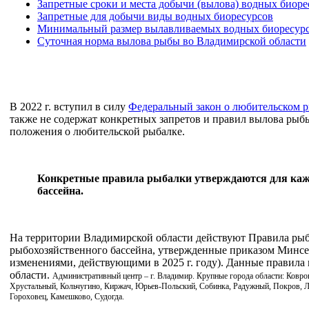
Запретные сроки и места добычи (вылова) водных биоре
Запретные для добычи виды водных биоресурсов
Минимальный размер вылавливаемых водных биоресур
Суточная норма вылова рыбы во Владимирской области
В 2022 г. вступил в силу
Федеральный закон о любительском 
также не содержат конкретных запретов и правил вылова рыб
положения о любительской рыбалке.
Конкретные правила рыбалки утверждаются для каж
бассейна.
На территории Владимирской области действуют Правила рыб
рыбохозяйственного бассейна, утвержденные приказом Минсель
изменениями, действующими в
2025 г.
году). Данные правила 
области.
Административный центр – г. Владимир. Крупные города области: Ковро
Хрустальный, Кольчугино, Киржач, Юрьев-Польский, Собинка, Радужный, Покров, Л
Гороховец, Камешково, Судогда.