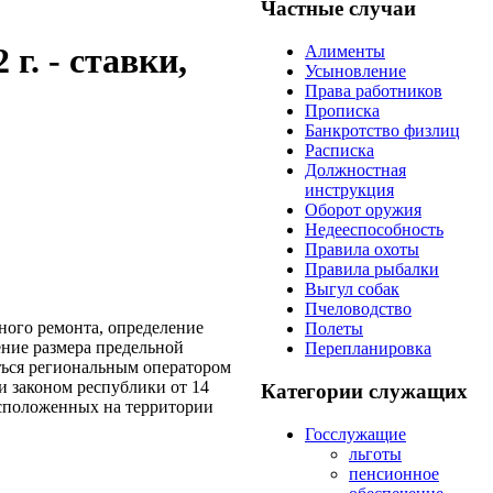
Частные случаи
г. - ставки,
Алименты
Усыновление
Права работников
Прописка
Банкротство физлиц
Расписка
Должностная
инструкция
Оборот оружия
Недееспособность
Правила охоты
Правила рыбалки
Выгул собак
Пчеловодство
ного ремонта, определение
Полеты
ние размера предельной
Перепланировка
ться региональным оператором
и законом республики от 14
Категории служащих
асположенных на территории
Госслужащие
льготы
пенсионное