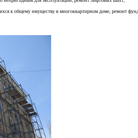
го непригодным для эксплуатации, ремонт лифтовых шахт;
ихся к общему имуществу в многоквартирном доме, ремонт фун