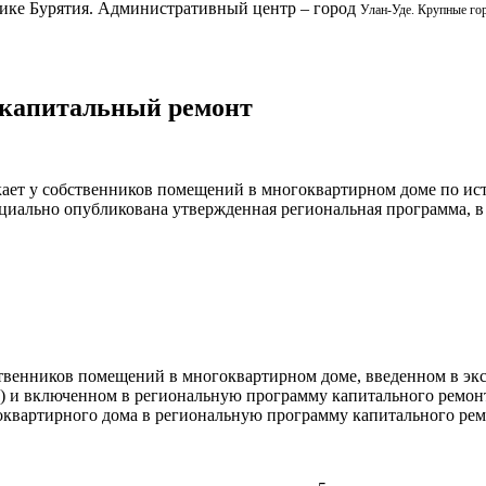
блике Бурятия. Административный центр – город
Улан-Уде. Крупные гор
а капитальный ремонт
кает у собственников помещений в многоквартирном доме по ис
ициально опубликована утвержденная региональная программа, в
ственников помещений в многоквартирном доме, введенном в э
) и включенном в региональную программу капитального ремонт
гоквартирного дома в региональную программу капитального рем