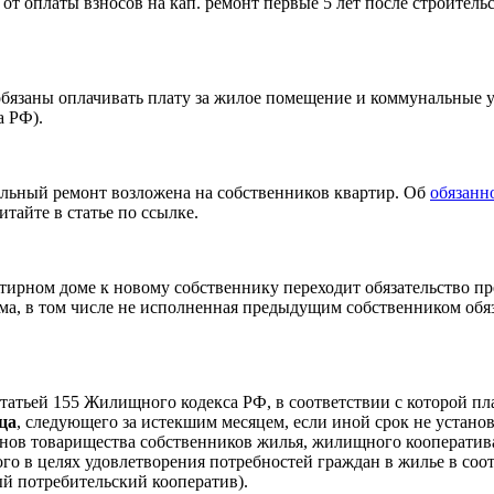
 оплаты взносов на кап. ремонт первые 5 лет после строительст
бязаны оплачивать плату за жилое помещение и коммунальные ус
а РФ).
тальный ремонт возложена на собственников квартир. Об
обязанн
итайте в статье по ссылке.
тирном доме к новому собственнику переходит обязательство п
ма, в том числе не исполненная предыдущим собственником обяз
татьей 155 Жилищного кодекса РФ, в соответствии с которой пл
ца
, следующего за истекшим месяцем, если иной срок не устано
нов товарищества собственников жилья, жилищного кооператив
го в целях удовлетворения потребностей граждан в жилье в соо
ый потребительский кооператив).