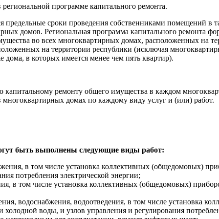
в региональной программе капитального ремонта.
я предельные сроки проведения собственниками помещений в та
ных домов. Региональная программа капитального ремонта форм
мущества во всех многоквартирных домах, расположенных на те
сположенных на территории республики (исключая многокварти
дома, в которых имеется менее чем пять квартир).
по капитальному ремонту общего имущества в каждом многоквар
 многоквартирных домах по каждому виду услуг и (или) работ.
могут быть выполнены следующие виды работ:
ения, в том числе установка коллективных (общедомовых) при
ания потребления электрической энергии;
, в том числе установка коллективных (общедомовых) приборов
ия, водоснабжения, водоотведения, в том числе установка ко
и холодной воды, и узлов управления и регулирования потреблен