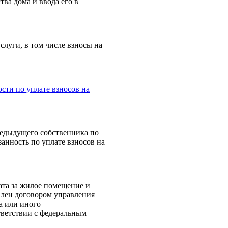
ва дома и ввода его в
луги, в том числе взносы на
ости по уплате взносов на
редыдущего собственника по
анность по уплате взносов на
ата за жилое помещение и
влен договором управления
а или иного
тветствии с федеральным