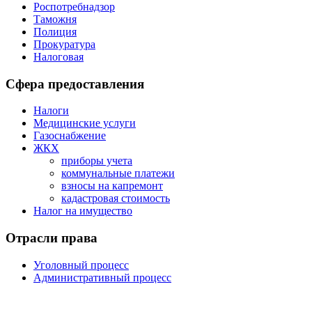
Роспотребнадзор
Таможня
Полиция
Прокуратура
Налоговая
Сфера предоставления
Налоги
Медицинские услуги
Газоснабжение
ЖКХ
приборы учета
коммунальные платежи
взносы на капремонт
кадастровая стоимость
Налог на имущество
Отрасли права
Уголовный процесс
Административный процесс