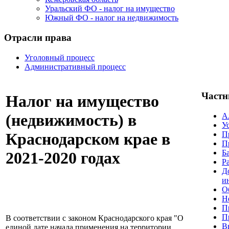
Уральский ФО - налог на имущество
Южный ФО - налог на недвижимость
Отрасли права
Уголовный процесс
Административный процесс
Частн
Налог на имущество
(недвижимость) в
А
У
Краснодарском крае в
П
П
Б
2021-2020 годах
Р
Д
и
О
Н
П
П
В соответствии с законом Краснодарского края "О
В
единой дате начала применения на территории