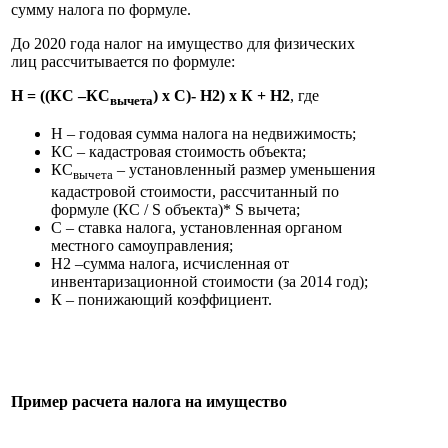
сумму налога по формуле.
До 2020 года налог на имущество для физических
лиц рассчитывается по формуле:
Н = ((КС –КС
) x С)- Н2) x К + Н2
, где
вычета
Н – годовая сумма налога на недвижимость;
КС – кадастровая стоимость объекта;
КС
– установленный размер уменьшения
вычета
кадастровой стоимости, рассчитанный по
формуле (КС / S объекта)* S вычета;
С – ставка налога, установленная органом
местного самоуправления;
Н2 –сумма налога, исчисленная от
инвентаризационной стоимости (за 2014 год);
К – понижающий коэффициент.
Пример расчета налога на имущество