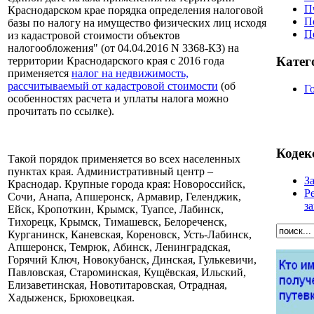
П
Краснодарском крае порядка определения налоговой
П
базы по налогу на имущество физических лиц исходя
П
из кадастровой стоимости объектов
налогообложения" (от 04.04.2016 N 3368-КЗ) на
Катег
территории Краснодарского края с 2016 года
применяется
налог на недвижимость,
рассчитываемый от кадастровой стоимости
(об
Г
особенностях расчета и уплаты налога можно
прочитать по ссылке).
Кодек
Такой порядок применяется во всех населенных
пунктах края. Административный центр –
З
Краснодар. Крупные города края: Новороссийск,
Р
Сочи, Анапа, Апшеронск, Армавир, Геленджик,
з
Ейск, Кропоткин, Крымск, Туапсе, Лабинск,
Тихорецк, Крымск, Тимашевск, Белореченск,
Курганинск, Каневская, Кореновск, Усть-Лабинск,
Апшеронск, Темрюк, Абинск, Ленинградская,
Горячий Ключ, Новокубанск, Динская, Гулькевичи,
Павловская, Староминская, Кущёвская, Ильский,
Елизаветинская, Новотитаровская, Отрадная,
Хадыженск, Брюховецкая.