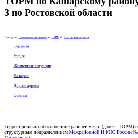
ТОРМ по Кашарскому район
3 по Ростовской области
Вы здесь:
Налоговые инспекции
->
ЮФО
->
Ростовская область
Сервисы
Услуги
Жизненные ситуации
На карте
Другие адреса
Отзывы
Территориально-обособленное рабочее место (далее - ТОРМ) 
структурным подразделением
Межрайонной ИФНС России № 3 
Миллерово)
.