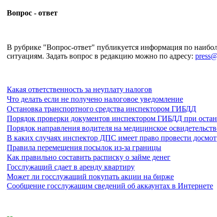
Вопрос - ответ
В рубрике "Вопрос-ответ" публикуется информация по наиб
ситуациям. Задать вопрос в редакцию можно по адресу:
press@
Какая ответственность за неуплату налогов
Что делать если не получено налоговое уведомление
Остановка транспортного средства инспектором ГИБДД
Порядок проверки документов инспектором ГИБДД при остан
Порядок направления водителя на медицинское освидетельст
В каких случаях инспектор ДПС имеет право провести досмот
Правила перемещения посылок из-за границы
Как правильно составить расписку о займе денег
Госслужащий сдает в аренду квартиру
Может ли госслужащий покупать акции на бирже
Сообщение госслужащим сведений об аккаунтах в Интернете