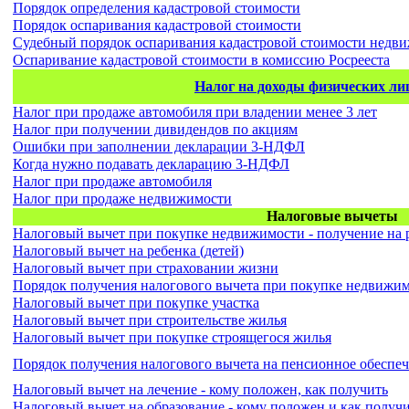
Порядок определения кадастровой стоимости
Порядок оспаривания кадастровой стоимости
Судебный порядок оспаривания кадастровой стоимости недв
Оспаривание кадастровой стоимости в комиссию Росрееста
Налог на доходы физических л
Налог при продаже автомобиля при владении менее 3 лет
Налог при получении дивидендов по акциям
Ошибки при заполнении декларации 3-НДФЛ
Когда нужно подавать декларацию 3-НДФЛ
Налог при продаже автомобиля
Налог при продаже недвижимости
Налоговые вычеты
Налоговый вычет при покупке недвижимости - получение на 
Налоговый вычет на ребенка (детей)
Налоговый вычет при страховании жизни
Порядок получения налогового вычета при покупке недвижи
Налоговый вычет при покупке участка
Налоговый вычет при строительстве жилья
Налоговый вычет при покупке строящегося жилья
Порядок получения налогового вычета на пенсионное обеспеч
Налоговый вычет на лечение - кому положен, как получить
Налоговый вычет на образование - кому положен и как получ