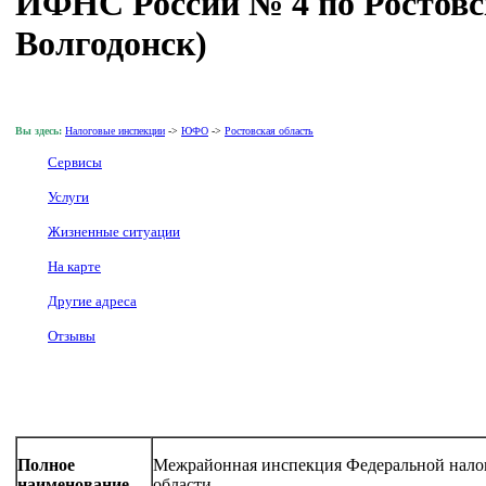
ИФНС России № 4 по Ростовск
Волгодонск)
Вы здесь:
Налоговые инспекции
->
ЮФО
->
Ростовская область
Сервисы
Услуги
Жизненные ситуации
На карте
Другие адреса
Отзывы
Полное
Межрайонная инспекция Федеральной нало
наименование
области