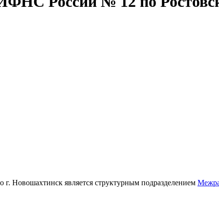
ФНС России № 12 по Ростовск
по г. Новошахтинск является структурным подразделением
Межра