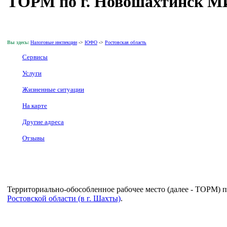
ТОРМ по г. Новошахтинск МИ
Вы здесь:
Налоговые инспекции
->
ЮФО
->
Ростовская область
Сервисы
Услуги
Жизненные ситуации
На карте
Другие адреса
Отзывы
Территориально-обособленное рабочее место (далее - ТОРМ) 
Ростовской области (в г. Шахты)
.