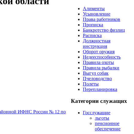
ой области
Алименты
Усыновление
Права работников
Прописка
Банкротство физлиц
Расписка
Должностная
инструкция
Оборот оружия
Недееспособность
Правила охоты
Правила рыбалки
Выгул собак
Пчеловодство
Полеты
Перепланировка
Категории служащих
йонной ИФНС России № 12 по
Госслужащие
льготы
пенсионное
обеспечение