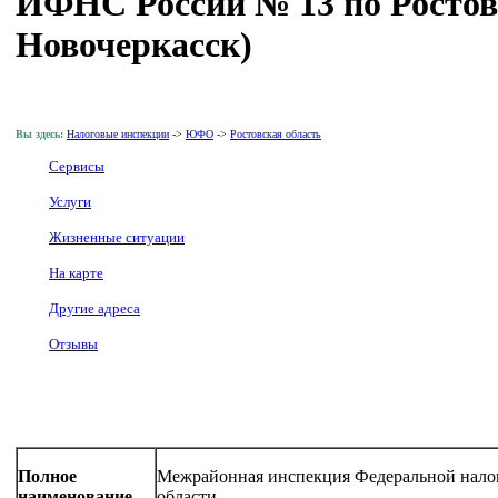
ИФНС России № 13 по Ростовс
Новочеркасск)
Вы здесь:
Налоговые инспекции
->
ЮФО
->
Ростовская область
Сервисы
Услуги
Жизненные ситуации
На карте
Другие адреса
Отзывы
Полное
Межрайонная инспекция Федеральной нало
наименование
области