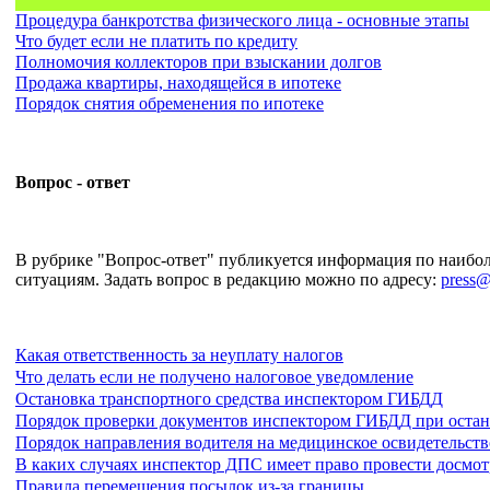
Процедура банкротства физического лица - основные этапы
Что будет если не платить по кредиту
Полномочия коллекторов при взыскании долгов
Продажа квартиры, находящейся в ипотеке
Порядок снятия обременения по ипотеке
Вопрос - ответ
В рубрике "Вопрос-ответ" публикуется информация по наиб
ситуациям. Задать вопрос в редакцию можно по адресу:
press@
Какая ответственность за неуплату налогов
Что делать если не получено налоговое уведомление
Остановка транспортного средства инспектором ГИБДД
Порядок проверки документов инспектором ГИБДД при остан
Порядок направления водителя на медицинское освидетельст
В каких случаях инспектор ДПС имеет право провести досмот
Правила перемещения посылок из-за границы