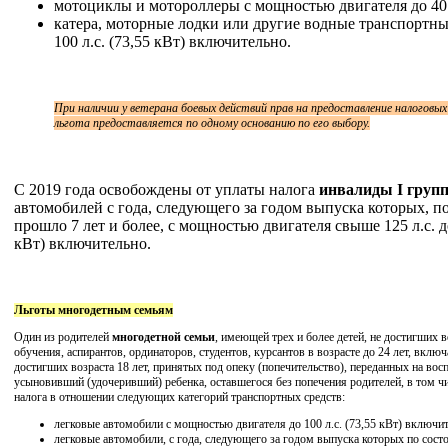
мотоциклы и мотороллеры с мощностью двигателя до 40 л
катера, моторные лодки или другие водные транспортны
100 л.с. (73,55 кВт) включительно.
При наличии у ветерана боевых действий прав на предоставление налоговых
льгота предоставляется по одному основанию по его выбору.
С 2019 года освобождены от уплаты налога
инвалиды I груп
автомобилей с года, следующего за годом выпуска которых, по
прошло 7 лет и более, с мощностью двигателя свыше 125 л.с. до
кВт) включительно.
Льготы многодетным семьям
Один из родителей
многодетной семьи
, имеющей трех и более детей, не достигших 
обучения, аспирантов, ординаторов, студентов, курсантов в возрасте до 24 лет, вклю
достигших возраста 18 лет, принятых под опеку (попечительство), переданных на вос
усыновивший (удочеривший) ребенка, оставшегося без попечения родителей, в том ч
налога в отношении следующих категорий транспортных средств:
легковые автомобили с мощностью двигателя до 100 л.с. (73,55 кВт) включит
легковые автомобили, с года, следующего за годом выпуска которых по сост