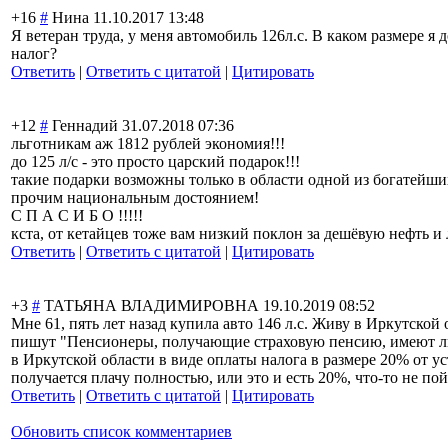
+16
#
Нина
11.10.2017 13:48
Я ветеран труда, у меня автомобиль 126л.с. В каком размере 
налог?
Ответить
|
Ответить с цитатой
|
Цитировать
+12
#
Геннадий
31.07.2018 07:36
льготникам аж 1812 рублей экономия!!!
до 125 л/с - это просто царский подарок!!!
такие подарки возможны только в области одной из богатейши
прочим национальным достоянием!
С П А С И Б О !!!!!
кста, от кетайцев тоже вам низкий поклон за дешёвую нефть и л
Ответить
|
Ответить с цитатой
|
Цитировать
+3
#
ТАТЬЯНА ВЛАДИМИРОВНА
19.10.2019 08:52
Мне 61, пять лет назад купила авто 146 л.с. Живу в Иркутской 
пишут "Пенсионеры, получающие страховую пенсию, имеют ль
в Иркутской области в виде оплаты налога в размере 20% от у
получается плачу полностью, или это и есть 20%, что-то не пой
Ответить
|
Ответить с цитатой
|
Цитировать
Обновить список комментариев