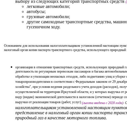
выбору из следующих категорий транспортных средств
легковые автомобили;
автобусы;
грузовые автомобили;
другие самоходные транспортные средства, машин
гусеничном ходу.
Основанием для использования налогоплательщиком установленной настоящим пункт
налоговый орган копии паспорта транспортного средства, использующего природный г
организации в отношении транспортных средств, использующих природный г
деятельность по регулярным перевозкам пассажиров и багажа автомобильным
обработке и утилизации неопасных отходов, либо подметанию улиц и уборке 
товаропроизводителями в соответствии с Федеральным законом от 29 декабря
хозяйства", при условии ведения раздельного учета доходов (расходов), полу
осуществляемой на территории Иркутской области, и у которых выручка от ре
виду (видам) экономической деятельности в налоговом (отчетном) периоде с
выручки от реализации товаров (работ, услуг)
.
(льгота введена
с 2020 года)
налогоплательщиком установленной настоящим пунктом
представление в налоговый орган копии паспорта транс
природный газ в качестве моторного топлива.