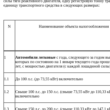
силы тяги реактивного двигателя, одну регистровую тонну тр
единицу транспортного средства в следующих размерах:
N
Наименование объекта налогообложения
1
Автомобили легковые
с года, следующего за годом в
которых по состоянию на 1 января текущего года прош
лет, с мощностью двигателя (с каждой лошадиной силы)
1.1
До 100 л.с. (до 73,55 кВт) включительно
1.2
Свыше 100 л.с. до 150 л.с. (свыше 73,55 кВт до 110,33 к
включительно
1.3
Свыше 150 л.с. до 200 л.с. (свыше 110,33 кВт до 147,1 к