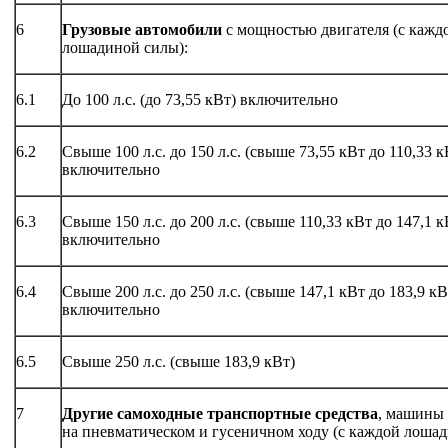
6
Грузовые автомобили
с мощностью двигателя (с кажд
лошадиной силы):
6.1
До 100 л.с. (до 73,55 кВт) включительно
6.2
Свыше 100 л.с. до 150 л.с. (свыше 73,55 кВт до 110,33 к
включительно
6.3
Свыше 150 л.с. до 200 л.с. (свыше 110,33 кВт до 147,1 к
включительно
6.4
Свыше 200 л.с. до 250 л.с. (свыше 147,1 кВт до 183,9 кВ
включительно
6.5
Свыше 250 л.с. (свыше 183,9 кВт)
7
Другие самоходные транспортные средства
, машины
на пневматическом и гусеничном ходу (с каждой лоша