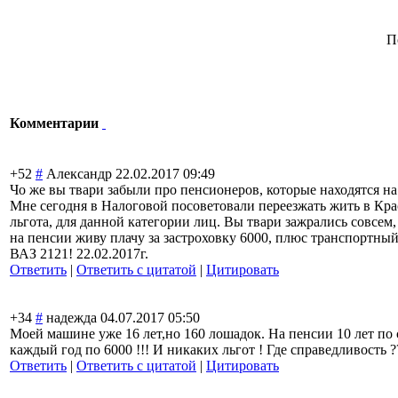
П
Комментарии
+52
#
Александр
22.02.2017 09:49
Чо же вы твари забыли про пенсионеров, которые находятся на 
Мне сегодня в Налоговой посоветовали переезжать жить в Крас
льгота, для данной категории лиц. Вы твари зажрались совсем
на пенсии живу плачу за застроховку 6000, плюс транспортный 
ВАЗ 2121! 22.02.2017г.
Ответить
|
Ответить с цитатой
|
Цитировать
+34
#
надежда
04.07.2017 05:50
Моей машине уже 16 лет,но 160 лошадок. На пенсии 10 лет по
каждый год по 6000 !!! И никаких льгот ! Где справедливость ?
Ответить
|
Ответить с цитатой
|
Цитировать