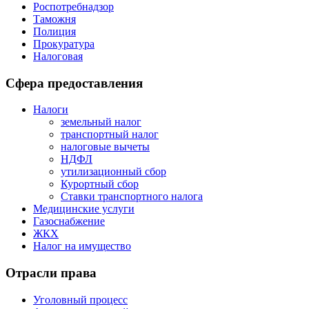
Роспотребнадзор
Таможня
Полиция
Прокуратура
Налоговая
Сфера предоставления
Налоги
земельный налог
транспортный налог
налоговые вычеты
НДФЛ
утилизационный сбор
Курортный сбор
Ставки транспортного налога
Медицинские услуги
Газоснабжение
ЖКХ
Налог на имущество
Отрасли права
Уголовный процесс