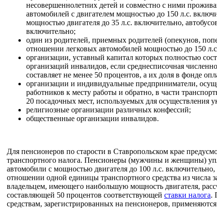
несовершеннолетних детей и совместно с ними прожив
автомобилей с двигателем мощностью до 150 л.с. включ
мощностью двигателя до 35 л.с. включительно, автобусов
включительно;
один из родителей, приемных родителей (опекунов, поп
отношении легковых автомобилей мощностью до 150 л.с
организации, уставный капитал которых полностью сос
организаций инвалидов, если среднесписочная численно
составляет не менее 50 процентов, а их доля в фонде опл
организации и индивидуальные предприниматели, осущ
работников к месту работы и обратно, в части транспор
20 посадочных мест, используемых для осуществления у
религиозные организации различных конфессий;
общественные организации инвалидов.
Для пенсионеров по старости в Ставропольском крае предусм
транспортного налога. Пенсионеры (мужчины и женщины) уп
автомобили с мощностью двигателя до 100 л.с. включительно
отношении одной единицы транспортного средства из числа 
владельцем, имеющего наибольшую мощность двигателя, рассч
составляющей 50 процентов соответствующей
ставки налога
.
средствам, зарегистрированных на пенсионеров, применяются 