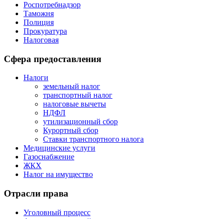
Роспотребнадзор
Таможня
Полиция
Прокуратура
Налоговая
Сфера предоставления
Налоги
земельный налог
транспортный налог
налоговые вычеты
НДФЛ
утилизационный сбор
Курортный сбор
Ставки транспортного налога
Медицинские услуги
Газоснабжение
ЖКХ
Налог на имущество
Отрасли права
Уголовный процесс