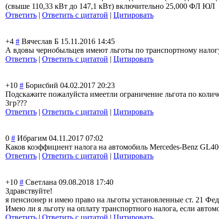
(свыше 110,33 кВт до 147,1 кВт) включительно 25
,000 ФЛ ЮЛ
Ответить
|
Ответить с цитатой
|
Цитировать
+4
#
Вячеслав Б
15.11.2016 14:45
А вдовы чернобыльцев имеют льготы по транспортному налог
Ответить
|
Ответить с цитатой
|
Цитировать
+10
#
Борисбий
04.02.2017 20:23
Подскажите пожалуйста имеетли ограничение льгота по колич
3гр???
Ответить
|
Ответить с цитатой
|
Цитировать
0
#
Ибрагим
04.11.2017 07:02
Каков коэффициент налога на автомобиль Mercedes-Benz GL400 
Ответить
|
Ответить с цитатой
|
Цитировать
+10
#
Светлана
09.08.2018 17:40
Здравствуйте!
я пенсионер и имею право на льготы установленные ст. 21 Фед
Имею ли я льготу на оплату транспортного налога, если автом
Ответить
|
Ответить с цитатой
|
Цитировать