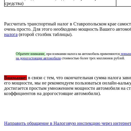
средства)
Рассчитать транспортный налог в Ставропольском крае самос
очень просто. Для этого необходимо мощность Вашего автомоб
налога
(второй столбик таблицы).
Обратите внимание,
при взимании налога на автомобиль применяются
повыше
на дорогостоящие автомобили
стоимостью более трех миллионов рублей.
Внимание:
в связи с тем, что окончательная сумма налога зав
его мощности, мы не рекомендуем пользоваться онлайн-кальк
достигается простым умножением мощности автомобиля на ст
коэффициентов на дорогостоящие автомобили).
Направить обращение в Налоговую инспекцию через интерне