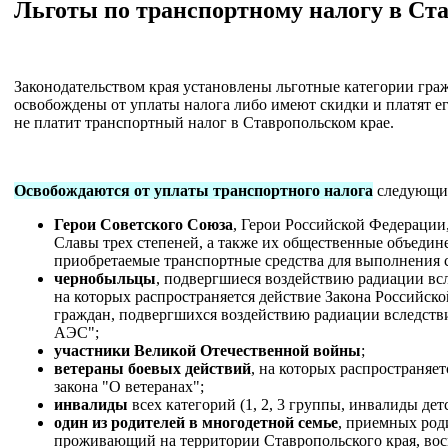
Льготы по транспортному налогу в Ст
Законодательством края установлены льготные категории гра
освобождены от уплаты налога либо имеют скидки и платят ег
не платит транспортный налог в Ставропольском крае.
Освобождаются от уплаты транспортного налога
следующие
Герои Советского Союза
, Герои Российской Федерации
Славы трех степеней, а также их общественные объедин
приобретаемые транспортные средства для выполнения с
чернобыльцы
, подвергшиеся воздействию радиации вс
на которых распространяется действие Закона Российск
граждан, подвергшихся воздействию радиации вследств
АЭС";
участники Великой Отечественной войны
;
ветераны боевых действий
, на которых распространяет
закона "О ветеранах";
инвалиды
всех категорий (1, 2, 3 группы, инвалиды детс
один из родителей в многодетной семье
, приемных род
проживающий на территории Ставропольского края, во