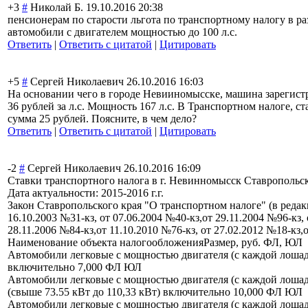
+3
#
Николай Б.
19.10.2016 20:38
пенсионерам по старости льгота по транспортному налогу в ра
автомобили с двигателем мощностью до 100 л.с.
Ответить
|
Ответить с цитатой
|
Цитировать
+5
#
Сергей Николаевич
26.10.2016 16:03
На основании чего в городе Невииномысске, машина зарегист
36 рублей за л.с. Мощность 167 л.с. В Транспортном налоге, 
сумма 25 рублей. Поясните, в чем дело?
Ответить
|
Ответить с цитатой
|
Цитировать
-2
#
Сергей Николаевич
26.10.2016 16:09
Ставки транспортного налога в г. Невинномысск Ставропольс
Дата актуальности: 2015-2016 г.г.
Закон Ставропольского края "О транспортном налоге" (в редак
16.10.2003 №31-кз, от 07.06.2004 №40-кз,от 29.11.2004 №96-кз, 
28.11.2006 №84-кз,от 11.10.2010 №76-кз, от 27.02.2012 №18-кз,о
Наименование объекта налогообложения
Размер, руб. ФЛ, ЮЛ
Автомобили легковые с мощностью двигателя (с каждой лошадин
включительно 7,
000 ФЛ ЮЛ
Автомобили легковые с мощностью двигателя (с каждой лошади
(свыше 73.55 кВт до 110,33 кВт) включительно 10
,000 ФЛ ЮЛ
Автомобили легковые с мощностью двигателя (с каждой лошади