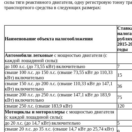
силы тяги реактивного двигателя, одну регистровую тонну тр
транспортного средства в следующих размерах:
Ставк
налога
Наименование объекта налогообложения
рублях
2015-2
годы
Автомобили легковые
с мощностью двигателя (с
каждой лошадиной силы):
до 100 л.с. (до 73,55 кВт) включительно
7
свыше 100 л.с. до 150 л.с. (свыше 73,55 кВт до 110,33
15
кВт) включительно
свыше 150 л.с. до 200 л.с. (свыше 110,33 кВт до 147,1
36
кВт) включительно
свыше 200 л.с. до 250 л.с. (свыше 147,1 кВт до 183,9
75
кВт) включительно
свыше 250 л.с. (свыше 183,9 кВт)
120
Мотоциклы и мотороллеры
с мощностью двигателя
(с каждой лошадиной силы):
до 20 л.с. (до 14,7 кВт) включительно
5
свыше 20 л.с. до 35 л.с. (свыше 14,7 кВт до 25,74 кВт)
9